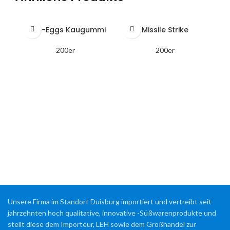
Dino-Eggs Kaugummi
Missile Strike
200er
200er
Unsere Firma im Standort Duisburg importiert und vertreibt seit
jahrzehnten hoch qualitative, innovative -Süßwarenprodukte und
stellt diese dem Importeur, LEH sowie dem Großhandel zur